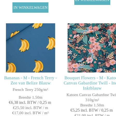
Bananas - M - French Terry -
Bouquet Flowers - M - Kato
Zee van Belize Blauw
Canvas Gabardine Twill - In
Inktblauw
French Terry 250g/m²
Katoen Canvas Gabardine Twi
Breedte 1.50m
310g/m²
€6,38 incl. BTW / 0,25 m
Breedte 1.50m
€25,50 incl. BTW / m
€5,25 incl. BTW / 0,25 m
€17,00 incl. BTW / m²
€21,00 incl. BTW / m