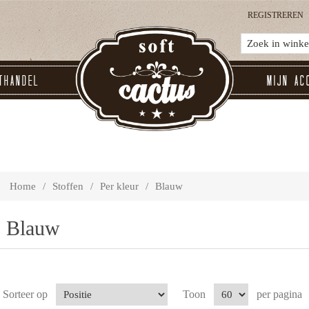
REGISTREREN
thandel
Mijn ac
Home
/
Stoffen
/
Per kleur
/
Blauw
Blauw
Sorteer op
Toon
per pagina