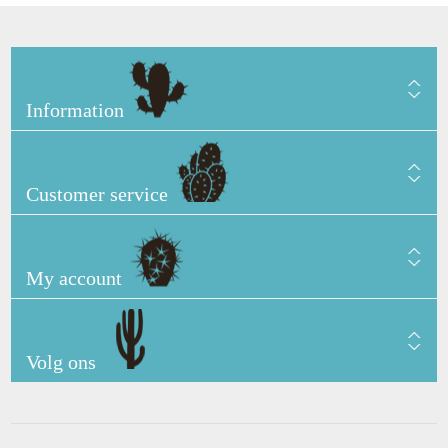
Information
Customer service
My account
Volg ons