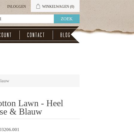
INLOGGEN
WINKELWAGEN
(0)
count
Contact
Blog
Blauw
otton Lawn - Heel
ose & Blauw
03206.001