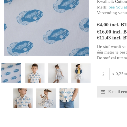
Kwaliteit:
Cotto
Merk:
See You at
Verzending vanui
€4,00 incl. B
€16,00 incl.
€11,43 incl. 
De stof wordt ve
één meter te beste
De stof zal uiter
x 0,25m