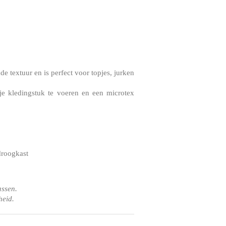
e textuur en is perfect voor topjes, jurken
je kledingstuk te voeren en een microtex
droogkast
assen.
heid.