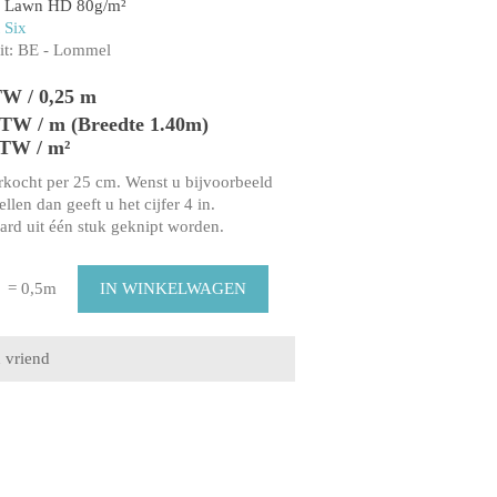
n Lawn HD 80g/m²
 Six
t:
BE - Lommel
TW / 0,25 m
 BTW / m (Breedte 1.40m)
BTW / m²
rkocht per 25 cm. Wenst u bijvoorbeeld
llen dan geeft u het cijfer 4 in.
aard uit één stuk geknipt worden.
= 0,5m