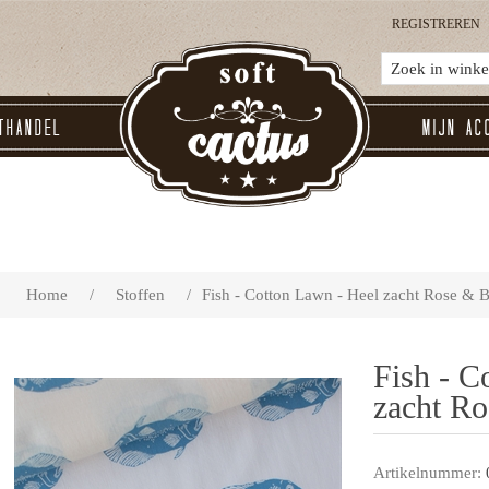
REGISTREREN
thandel
Mijn ac
Home
/
Stoffen
/
Fish - Cotton Lawn - Heel zacht Rose & 
Fish - C
zacht R
Artikelnummer: