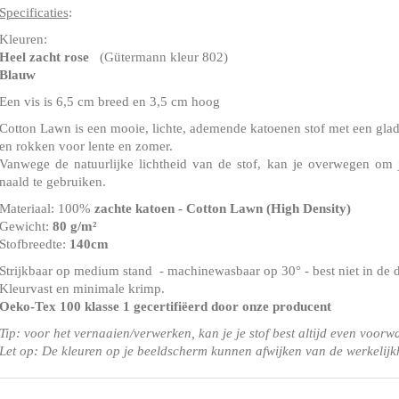
Specificaties
:
Kleuren:
Heel zacht rose
(Gütermann kleur 802)
Blauw
Een vis is 6,5 cm breed en 3,5 cm hoog
Cotton Lawn is een mooie, lichte, ademende katoenen stof met een gladd
en rokken voor lente en zomer.
Vanwege de natuurlijke lichtheid van de stof, kan je overwegen om 
naald te gebruiken.
Materiaal: 100%
zachte katoen - Cotton Lawn (High Density)
Gewicht:
80 g/m²
Stofbreedte:
140cm
Strijkbaar op medium stand - machinewasbaar op 30° - best niet in de 
Kleurvast en minimale krimp.
Oeko-Tex 100 klasse 1
gecertifiëerd door onze producent
Tip: voor het vernaaien/verwerken, kan je je stof best altijd even voorw
Let op: De kleuren op je beeldscherm kunnen afwijken van de werkelijk