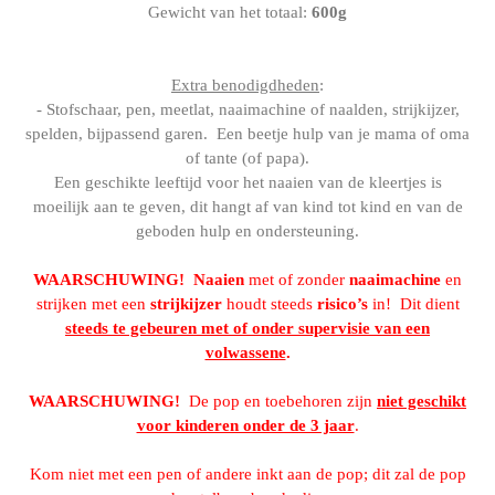
Gewicht van het totaal:
600g
Extra benodigdheden
:
- Stofschaar, pen, meetlat, naaimachine of naalden, strijkijzer,
spelden, bijpassend garen. Een beetje hulp van je mama of oma
of tante (of papa).
Een geschikte leeftijd voor het naaien van de kleertjes is
moeilijk aan te geven, dit hangt af van kind tot kind en van de
geboden hulp en ondersteuning.
WAARSCHUWING!
Naaien
met of zonder
naaimachine
en
strijken met een
strijkijzer
houdt steeds
risico’s
in! Dit dient
steeds te gebeuren met of onder supervisie van een
volwassene
.
WAARSCHUWING!
De pop en toebehoren zijn
niet geschikt
voor kinderen onder de 3 jaar
.
Kom niet met een pen of andere inkt aan de pop; dit zal de pop