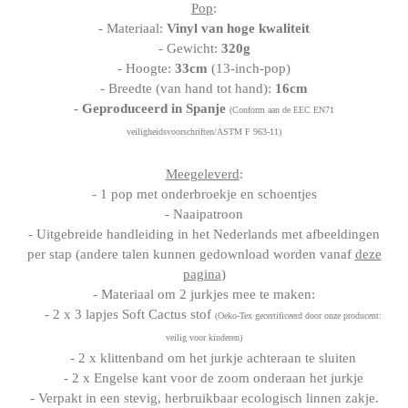
Pop
:
- Materiaal:
Vinyl van hoge kwaliteit
- Gewicht:
320g
- Hoogte:
33cm
(13-inch-pop)
- Breedte (van hand tot hand):
16cm
-
Geproduceerd in Spanje
(Conform aan de EEC EN71
veiligheidsvoorschriften/ASTM F 963-11)
Meegeleverd
:
- 1 pop met onderbroekje en schoentjes
- Naaipatroon
- Uitgebreide handleiding in het Nederlands met afbeeldingen
per stap (andere talen kunnen gedownload worden vanaf
deze
pagina
)
- Materiaal om 2 jurkjes mee te maken:
- 2 x 3 lapjes Soft Cactus stof
(Oeko-Tex gecertificeerd door onze producent:
veilig voor kinderen)
- 2 x klittenband om het jurkje achteraan te sluiten
- 2 x Engelse kant voor de zoom onderaan het jurkje
- Verpakt in een stevig, herbruikbaar ecologisch linnen zakje.