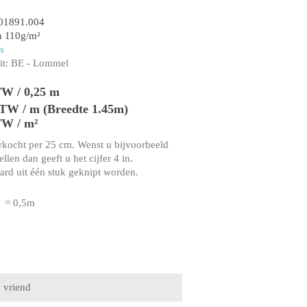
01891.004
n 110g/m²
s
t:
BE - Lommel
TW / 0,25 m
BTW / m (Breedte 1.45m)
TW / m²
rkocht per 25 cm. Wenst u bijvoorbeeld
llen dan geeft u het cijfer 4 in.
aard uit één stuk geknipt worden.
= 0,5m