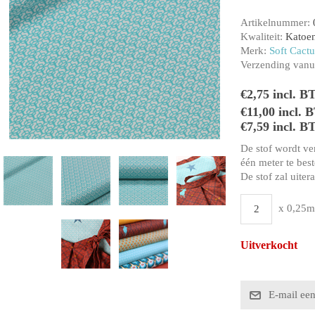
Artikelnummer:
Kwaliteit:
Katoe
Merk:
Soft Cactu
Verzending vanui
€2,75 incl. B
€11,00 incl. 
€7,59 incl. B
De stof wordt ve
één meter te beste
De stof zal uiter
x 0,25m
Uitverkocht