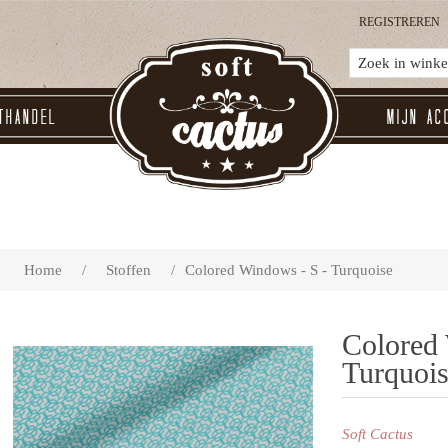
REGISTREREN
thandel
Mijn ac
Home
/
Stoffen
/
Colored Windows - S - Turquoise
Colored 
Turquoi
Soft Cactus