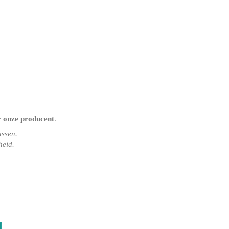
r onze producent
.
assen.
heid.