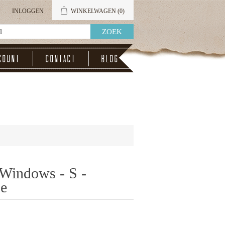
INLOGGEN
WINKELWAGEN
(0)
count
Contact
Blog
Windows - S -
se