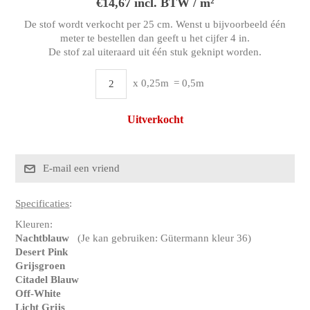
€14,67 incl. BTW / m²
De stof wordt verkocht per 25 cm. Wenst u bijvoorbeeld één
meter te bestellen dan geeft u het cijfer 4 in.
De stof zal uiteraard uit één stuk geknipt worden.
x 0,25m
= 0,5m
Uitverkocht
Specificaties
:
Kleuren:
Nachtblauw
(Je kan gebruiken: Gütermann kleur 36)
Desert Pink
Grijsgroen
Citadel Blauw
Off-White
Licht Grijs