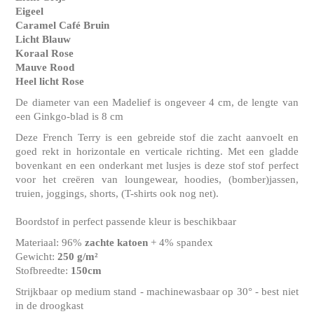
Eigeel
Caramel Café Bruin
Licht Blauw
Koraal Rose
Mauve Rood
Heel licht Rose
De diameter van een Madelief is ongeveer 4 cm, de lengte van
een Ginkgo-blad is 8 cm
Deze French Terry is een gebreide stof die zacht aanvoelt en
goed rekt in horizontale en verticale richting. Met een gladde
bovenkant en een onderkant met lusjes is deze stof stof perfect
voor het creëren van loungewear, hoodies, (bomber)jassen,
truien, joggings, shorts, (T-shirts ook nog net).
Boordstof in perfect passende kleur is beschikbaar
Materiaal: 96%
zachte katoen
+ 4% spandex
Gewicht:
250 g/m²
Stofbreedte:
150cm
Strijkbaar op medium stand - machinewasbaar op 30° - best niet
in de droogkast