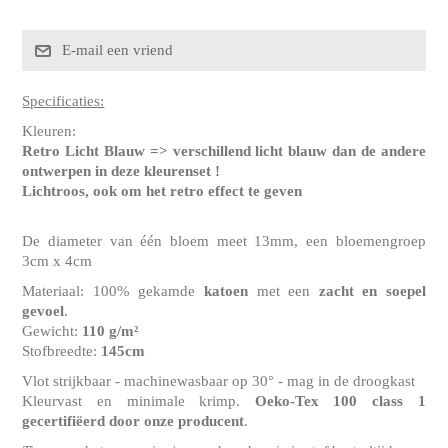
Specificaties:
Kleuren:
Retro Licht Blauw => verschillend licht blauw dan de andere
ontwerpen in deze kleurenset !
Lichtroos, ook om het retro effect te geven
De diameter van één bloem meet 13mm, een bloemengroep
3cm x 4cm
Materiaal: 100% gekamde
katoen
met een
zacht en soepel
gevoel
.
Gewicht:
110 g/m²
Stofbreedte:
145cm
Vlot strijkbaar - machinewasbaar op 30° - mag in de droogkast
Kleurvast en minimale krimp.
Oeko-Tex 100 class 1
gecertifiëerd door onze producent
.