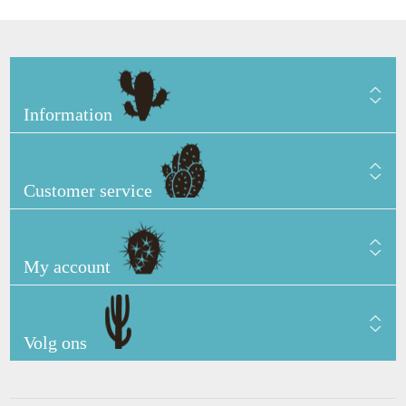
Information
Customer service
My account
Volg ons