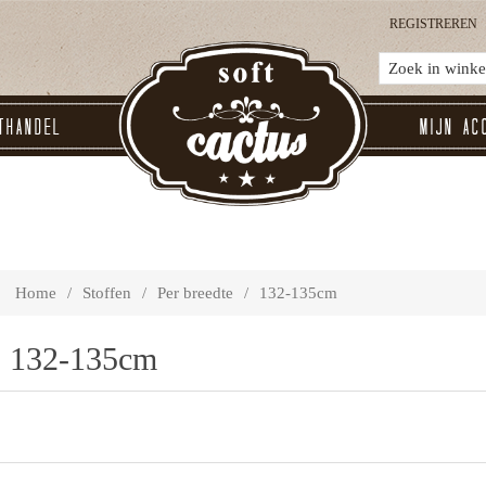
REGISTREREN
thandel
Mijn ac
Home
/
Stoffen
/
Per breedte
/
132-135cm
132-135cm