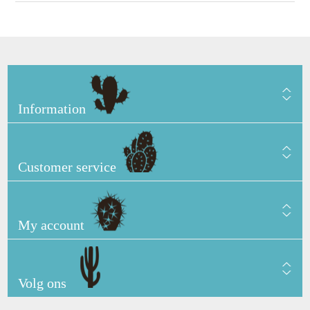
Information
Customer service
My account
Volg ons