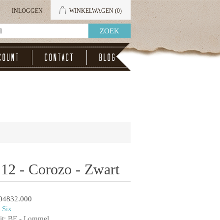
INLOGGEN
WINKELWAGEN
(0)
count
Contact
Blog
12 - Corozo - Zwart
04832.000
 Six
t:
BE - Lommel