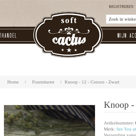
REGISTREREN
thandel
Mijn ac
Home
/
Fournituren
/
Knoop - 12 - Corozo - Zwart
Knoop - 
Artikelnummer:
Merk:
See You at
Verzending vanui