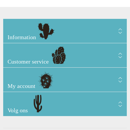
Information
Customer service
My account
Volg ons