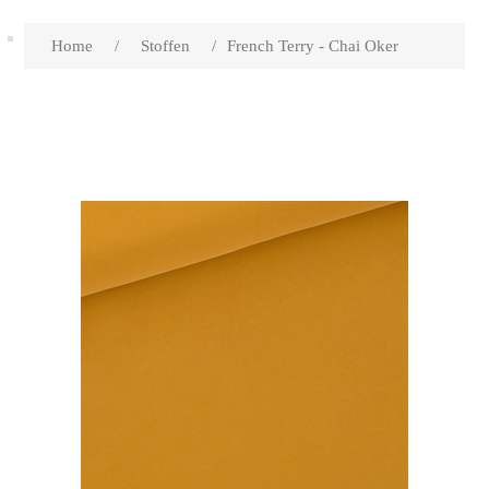
Home
/
Stoffen
/
French Terry - Chai Oker