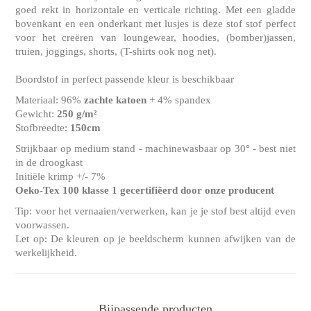
goed rekt in horizontale en verticale richting. Met een gladde
bovenkant en een onderkant met lusjes is deze stof stof perfect
voor het creëren van loungewear, hoodies, (bomber)jassen,
truien, joggings, shorts, (T-shirts ook nog net).
Boordstof in perfect passende kleur is beschikbaar
Materiaal: 96%
zachte katoen
+ 4% spandex
Gewicht:
250 g/m²
Stofbreedte:
150cm
Strijkbaar op medium stand - machinewasbaar op 30° - best niet
in de droogkast
Initiële krimp +/- 7%
Oeko-Tex 100 klasse 1 gecertifiëerd door onze producent
Tip: voor het vernaaien/verwerken, kan je je stof best altijd even
voorwassen.
Let op: De kleuren op je beeldscherm kunnen afwijken van de
werkelijkheid.
Bijpassende producten