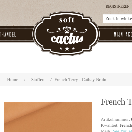
REGISTREREN
thandel
Mijn ac
Home
/
Stoffen
/
French Terry - Cathay Bruin
French T
Artikelnummer:
Kwaliteit:
French
Merk:
See You at