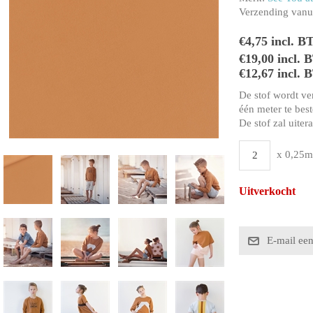
Verzending vanui
€4,75 incl. B
€19,00 incl.
€12,67 incl. 
De stof wordt ve
één meter te beste
De stof zal uiter
x 0,25m
Uitverkocht