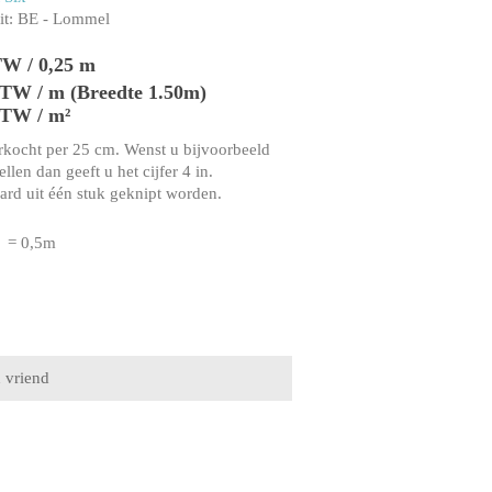
t:
BE - Lommel
TW / 0,25 m
 BTW / m (Breedte 1.50m)
BTW / m²
rkocht per 25 cm. Wenst u bijvoorbeeld
llen dan geeft u het cijfer 4 in.
aard uit één stuk geknipt worden.
= 0,5m