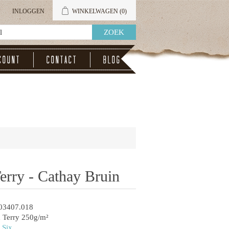
INLOGGEN
WINKELWAGEN
(0)
count
Contact
Blog
erry - Cathay Bruin
03407.018
 Terry 250g/m²
 Six