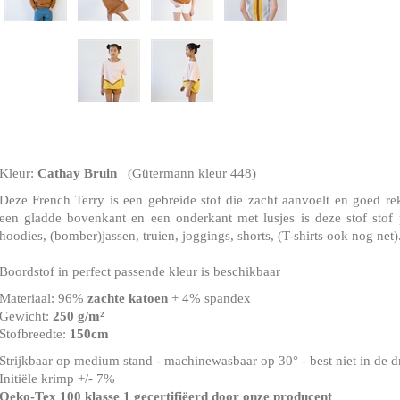
Kleur:
Cathay Bruin
(Gütermann kleur 448)
Deze French Terry is een gebreide stof die zacht aanvoelt en goed rekt
een gladde bovenkant en een onderkant met lusjes is deze stof stof 
hoodies, (bomber)jassen, truien, joggings, shorts, (T-shirts ook nog net)
Boordstof in perfect passende kleur is beschikbaar
Materiaal: 96%
zachte katoen
+ 4% spandex
Gewicht:
250 g/m²
Stofbreedte:
150cm
Strijkbaar op medium stand - machinewasbaar op 30° - best niet in de 
Initiële krimp +/- 7%
Oeko-Tex 100 klasse 1 gecertifiëerd door onze producent