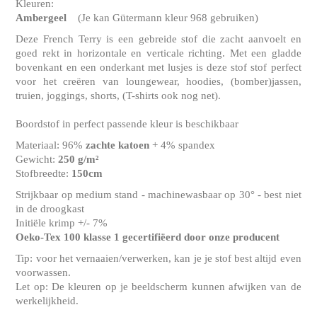
Kleuren:
Ambergeel
(Je kan Gütermann kleur 968 gebruiken)
Deze French Terry is een gebreide stof die zacht aanvoelt en
goed rekt in horizontale en verticale richting. Met een gladde
bovenkant en een onderkant met lusjes is deze stof stof perfect
voor het creëren van loungewear, hoodies, (bomber)jassen,
truien, joggings, shorts, (T-shirts ook nog net).
Boordstof in perfect passende kleur is beschikbaar
Materiaal: 96%
zachte katoen
+ 4% spandex
Gewicht:
250 g/m²
Stofbreedte:
150cm
Strijkbaar op medium stand - machinewasbaar op 30° - best niet
in de droogkast
Initiële krimp +/- 7%
Oeko-Tex 100 klasse 1 gecertifiëerd door onze producent
Tip: voor het vernaaien/verwerken, kan je je stof best altijd even
voorwassen.
Let op: De kleuren op je beeldscherm kunnen afwijken van de
werkelijkheid.