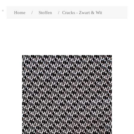
Home
/
Stoffen
/
Cracks - Zwart & Wit