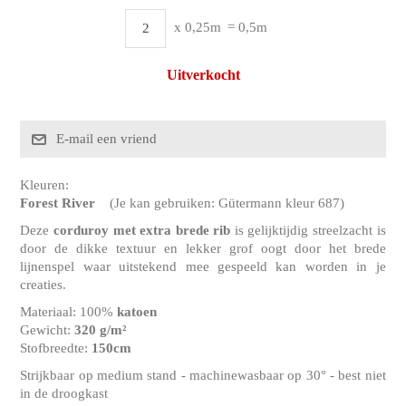
x 0,25m
= 0,5m
Uitverkocht
Kleuren:
Forest River
(Je kan gebruiken: Gütermann kleur 687)
Deze
corduroy
met extra brede rib
is gelijktijdig streelzacht is
door de dikke textuur en lekker grof oogt door het brede
lijnenspel waar uitstekend mee gespeeld kan worden in je
creaties.
Materiaal: 100%
katoen
Gewicht:
320 g/m²
Stofbreedte:
150cm
Strijkbaar op medium stand - machinewasbaar op 30° - best niet
in de droogkast