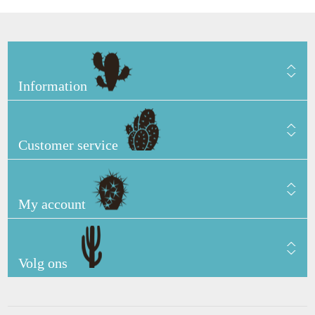
Information
Customer service
My account
Volg ons