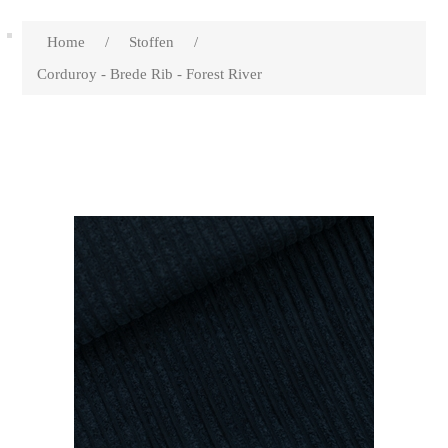
Home
/
Stoffen
/
Corduroy - Brede Rib - Forest River