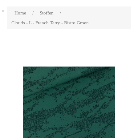
Home
/
Stoffen
/
Clouds - L - French Terry - Bistro Groen