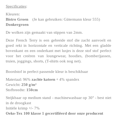
Specificaties
:
Kleuren:
Bistro Groen
(Je kan gebruiken: Gütermann kleur 555)
Donkergroen
De wolken zijn gemaakt van stippen van 2mm.
Deze French Terry is een gebreide stof die zacht aanvoelt en
goed rekt in horizontale en verticale richting. Met een gladde
bovenkant en een onderkant met lusjes is deze stof stof perfect
voor het creëren van loungewear, hoodies, (bomber)jassen,
truien, joggings, shorts, (T-shirts ook nog net).
Boordstof in perfect passende kleur is beschikbaar
Materiaal: 96%
zachte katoen
+ 4% spandex
Gewicht:
250 g/m²
Stofbreedte:
150cm
Strijkbaar op medium stand - machinewasbaar op 30° - best niet
in de droogkast
Initiële krimp +/- 7%
Oeko-Tex 100 klasse 1 gecertifiëerd door onze producent