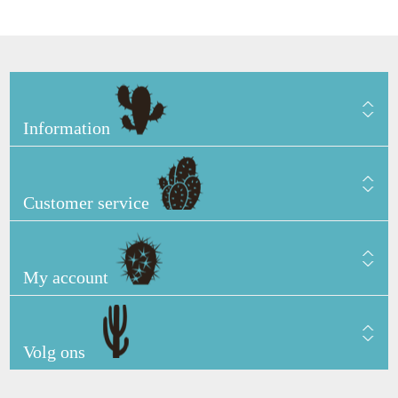
Information
Customer service
My account
Volg ons