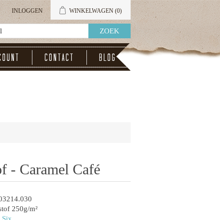
INLOGGEN
WINKELWAGEN
(0)
count
Contact
Blog
f - Caramel Café
03214.030
tof 250g/m²
 Six