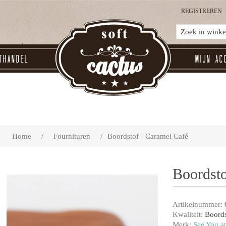
REGISTREREN
thandel
Mijn ac
Home
/
Fournituren
/
Boordstof - Caramel Café
Boordsto
Artikelnummer:
Kwaliteit:
Boords
Merk:
See You at