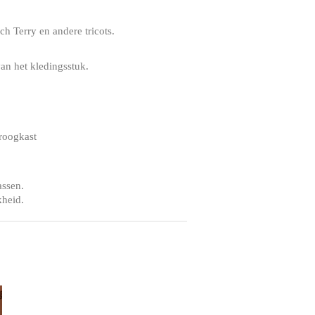
h Terry en andere tricots.
an het kledingsstuk.
droogkast
assen.
kheid.