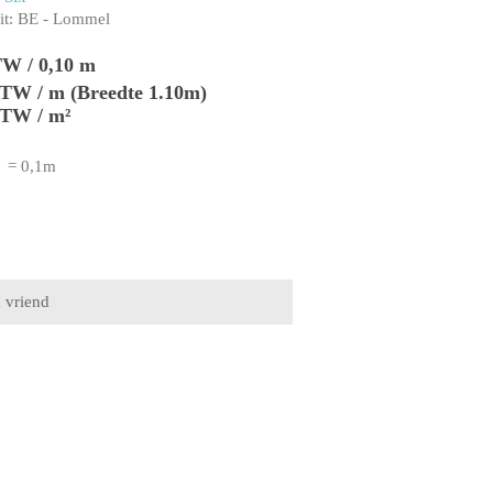
t:
BE - Lommel
TW / 0,10 m
 BTW / m (Breedte 1.10m)
BTW / m²
= 0,1m