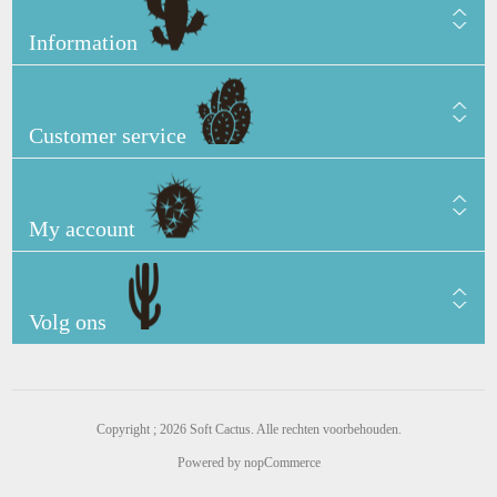
Information
Customer service
My account
Volg ons
Copyright ; 2026 Soft Cactus. Alle rechten voorbehouden.
Powered by
nopCommerce