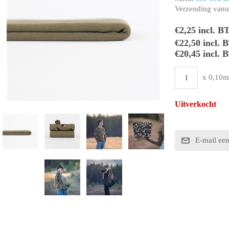
Verzending vanui
€2,25 incl. B
€22,50 incl.
€20,45 incl. 
x 0,10m
Uitverkocht