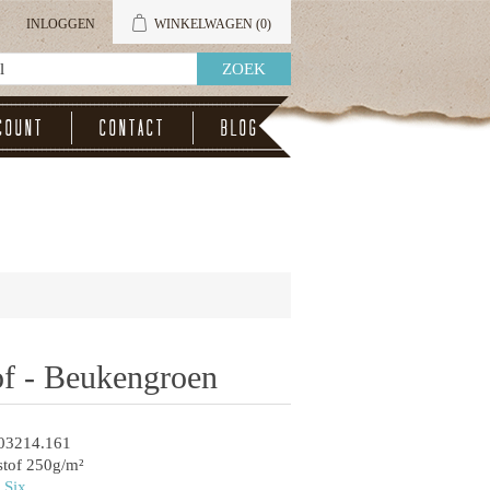
INLOGGEN
WINKELWAGEN
(0)
count
Contact
Blog
of - Beukengroen
03214.161
tof 250g/m²
 Six