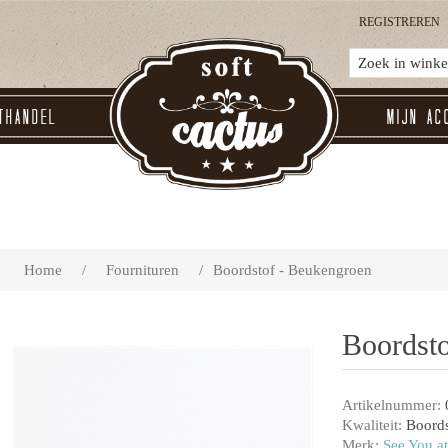
REGISTREREN
thandel
Mijn ac
Home
/
Fournituren
/
Boordstof - Beukengroen
Boordst
Artikelnummer:
Kwaliteit:
Boords
Merk:
See You at