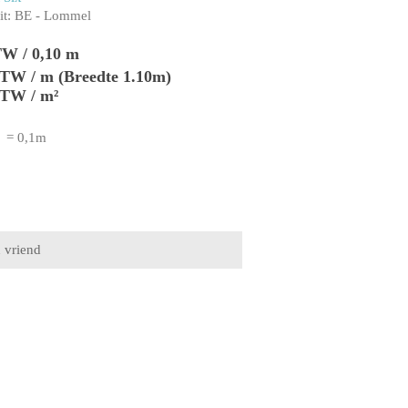
t:
BE - Lommel
TW / 0,10 m
 BTW / m (Breedte 1.10m)
BTW / m²
= 0,1m