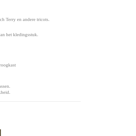
h Terry en andere tricots.
an het kledingsstuk.
droogkast
assen.
kheid.