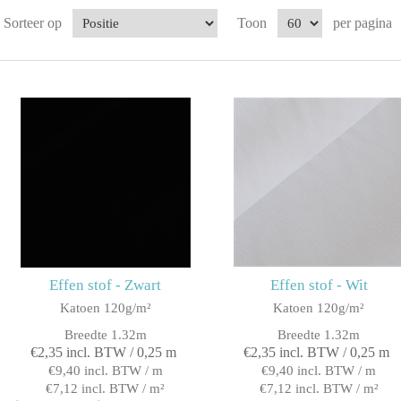
Sorteer op
Toon
per pagina
Effen stof - Zwart
Effen stof - Wit
Katoen 120g/m²
Katoen 120g/m²
Breedte 1.32m
Breedte 1.32m
€2,35 incl. BTW / 0,25 m
€2,35 incl. BTW / 0,25 m
€9,40 incl. BTW / m
€9,40 incl. BTW / m
€7,12 incl. BTW / m²
€7,12 incl. BTW / m²