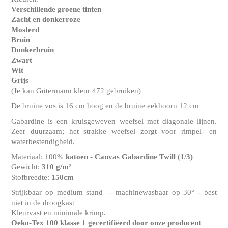
Verschillende groene tinten
Zacht en donkerroze
Mosterd
Bruin
Donkerbruin
Zwart
Wit
Grijs
(Je kan Gütermann kleur 472 gebruiken)
De bruine vos is 16 cm hoog en de bruine eekhoorn 12 cm
Gabardine is een kruisgeweven weefsel met diagonale lijnen.
Zeer duurzaam; het strakke weefsel zorgt voor rimpel- en
waterbestendigheid.
Materiaal: 100%
katoen - Canvas Gabardine Twill
(1/3)
Gewicht:
310 g/m²
Stofbreedte:
150cm
Strijkbaar op medium stand - machinewasbaar op 30° - best
niet in de droogkast
Kleurvast en minimale krimp.
Oeko-Tex 100 klasse 1
gecertifiëerd door onze producent