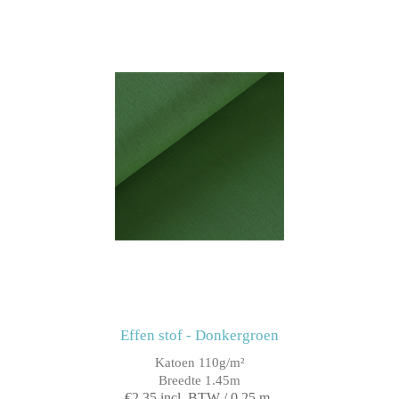
Effen stof - Donkergroen
Katoen 110g/m²
Breedte 1.45m
€2,35 incl. BTW / 0,25 m