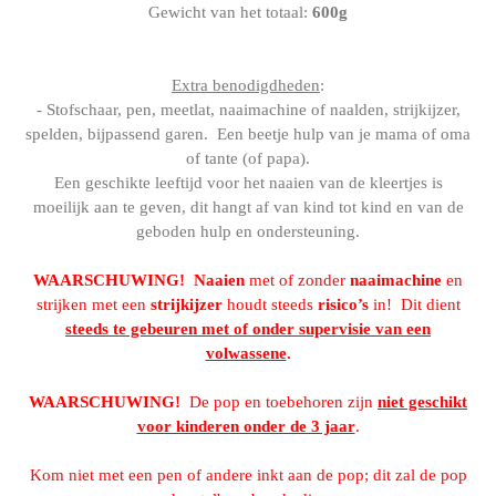
Gewicht van het totaal:
600g
Extra benodigdheden
:
- Stofschaar, pen, meetlat, naaimachine of naalden, strijkijzer,
spelden, bijpassend garen. Een beetje hulp van je mama of oma
of tante (of papa).
Een geschikte leeftijd voor het naaien van de kleertjes is
moeilijk aan te geven, dit hangt af van kind tot kind en van de
geboden hulp en ondersteuning.
WAARSCHUWING!
Naaien
met of zonder
naaimachine
en
strijken met een
strijkijzer
houdt steeds
risico’s
in! Dit dient
steeds te gebeuren met of onder supervisie van een
volwassene
.
WAARSCHUWING!
De pop en toebehoren zijn
niet geschikt
voor kinderen onder de 3 jaar
.
Kom niet met een pen of andere inkt aan de pop; dit zal de pop