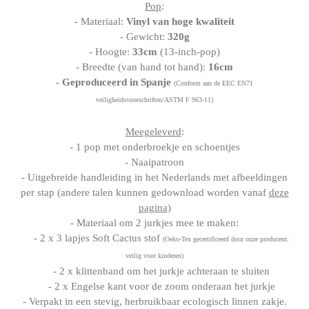
Pop
:
- Materiaal:
Vinyl van hoge kwaliteit
- Gewicht:
320g
- Hoogte:
33cm
(13-inch-pop)
- Breedte (van hand tot hand):
16cm
-
Geproduceerd in Spanje
(Conform aan de EEC EN71
veiligheidsvoorschriften/ASTM F 963-11)
Meegeleverd
:
- 1 pop met onderbroekje en schoentjes
- Naaipatroon
- Uitgebreide handleiding in het Nederlands met afbeeldingen
per stap (andere talen kunnen gedownload worden vanaf
deze
pagina
)
- Materiaal om 2 jurkjes mee te maken:
- 2 x 3 lapjes Soft Cactus stof
(Oeko-Tex gecertificeerd door onze producent:
veilig voor kinderen)
- 2 x klittenband om het jurkje achteraan te sluiten
- 2 x Engelse kant voor de zoom onderaan het jurkje
- Verpakt in een stevig, herbruikbaar ecologisch linnen zakje.