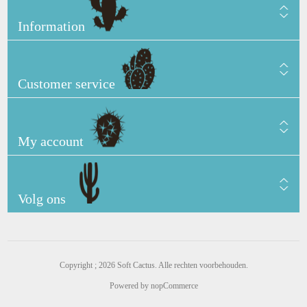
Information
Customer service
My account
Volg ons
Copyright ; 2026 Soft Cactus. Alle rechten voorbehouden.
Powered by
nopCommerce