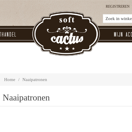
REGISTREREN
thandel
Mijn ac
Home
/
Naaipatronen
Naaipatronen