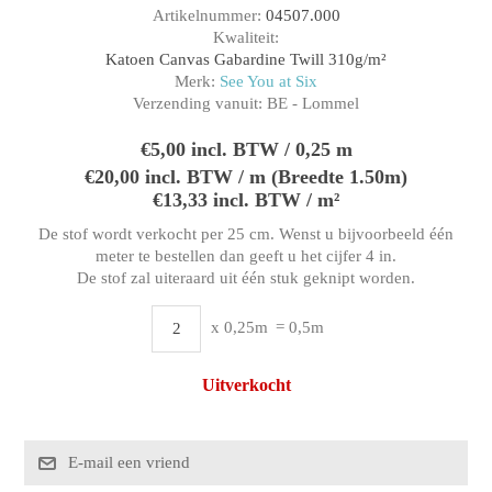
Artikelnummer:
04507.000
Kwaliteit:
Katoen Canvas Gabardine Twill 310g/m²
Merk:
See You at Six
Verzending vanuit:
BE - Lommel
€5,00 incl. BTW / 0,25 m
€20,00 incl. BTW / m (Breedte 1.50m)
€13,33 incl. BTW / m²
De stof wordt verkocht per 25 cm. Wenst u bijvoorbeeld één
meter te bestellen dan geeft u het cijfer 4 in.
De stof zal uiteraard uit één stuk geknipt worden.
x 0,25m
= 0,5m
Uitverkocht