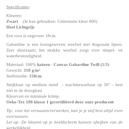
Specificaties
:
Kleuren:
Zwart
(Je kan gebruiken: Gütermann kleur 000)
Heel Lichtgrijs
Een roos is ongeveer 18cm.
Gabardine is een kruisgeweven weefsel met diagonale lijnen.
Zeer duurzaam; het strakke weefsel zorgt voor rimpel- en
waterbestendigheid.
Materiaal: 100%
katoen - Canvas Gabardine Twill
(1/3)
Gewicht:
310 g/m²
Stofbreedte:
150cm
Strijkbaar op medium stand - machinewasbaar op 30° - best
niet in de droogkast
Kleurvast en minimale krimp.
Oeko-Tex 100 klasse 1
gecertifiëerd door onze producent
Tip: voor het vernaaien/verwerken, kan je je stof best altijd even
voorwassen.
Let op: De kleuren op je beeldscherm kunnen afwijken van de
werkelijkheid.