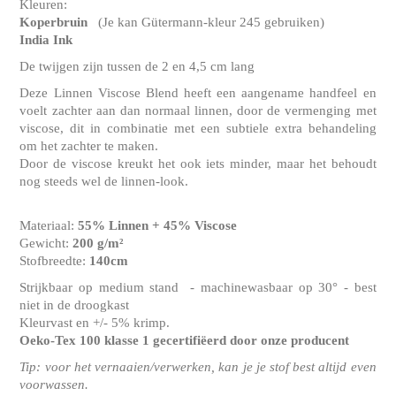
Kleuren:
Koperbruin
(Je kan Gütermann-kleur 245 gebruiken)
India Ink
De twijgen zijn tussen de 2 en 4,5 cm lang
Deze Linnen Viscose Blend heeft een aangename handfeel en
voelt zachter aan dan normaal linnen, door de vermenging met
viscose, dit in combinatie met een subtiele extra behandeling
om het zachter te maken.
Door de viscose kreukt het ook iets minder, maar het behoudt
nog steeds wel de linnen-look.
Materiaal:
55% Linnen + 45% Viscose
Gewicht:
200 g/m²
Stofbreedte:
140cm
Strijkbaar op medium stand - machinewasbaar op 30° - best
niet in de droogkast
Kleurvast en +/- 5% krimp.
Oeko-Tex 100 klasse 1
gecertifiëerd door onze producent
Tip: voor het vernaaien/verwerken, kan je je stof best altijd even
voorwassen.