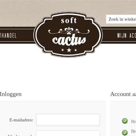
thandel
Mijn ac
Inloggen
Account 
E-mailadres:
Be
Be