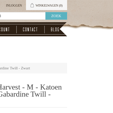
INLOGGEN
WINKELWAGEN
(0)
count
Contact
Blog
rdine Twill - Zwart
arvest - M - Katoen
abardine Twill -