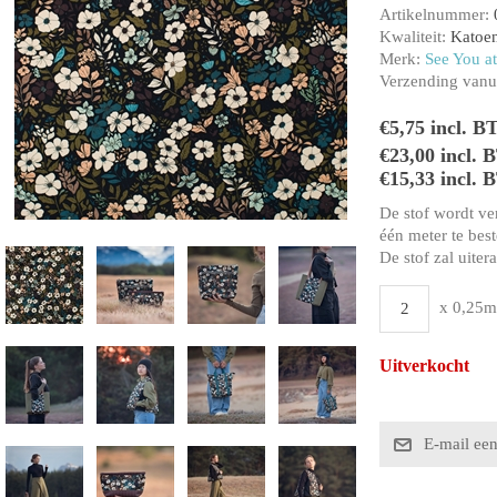
Artikelnummer:
Kwaliteit:
Katoen
Merk:
See You at
Verzending vanui
€5,75 incl. B
€23,00 incl.
€15,33 incl. 
De stof wordt ve
één meter te beste
De stof zal uiter
x 0,25m
Uitverkocht