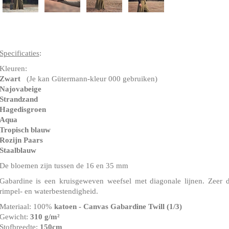
Specificaties
:
Kleuren:
Zwart
(Je kan Gütermann-kleur 000 gebruiken)
Najovabeige
Strandzand
Hagedisgroen
Aqua
Tropisch blauw
Rozijn Paars
Staalblauw
De bloemen zijn tussen de 16 en 35 mm
Gabardine is een kruisgeweven weefsel met diagonale lijnen. Zeer 
rimpel- en waterbestendigheid.
Materiaal: 100%
katoen - Canvas Gabardine Twill
(1/3)
Gewicht:
310 g/m²
Stofbreedte:
150cm