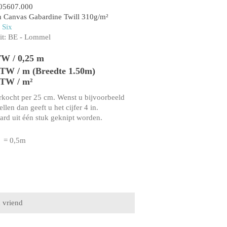
05607.000
 Canvas Gabardine Twill 310g/m²
 Six
t:
BE - Lommel
TW / 0,25 m
 BTW / m (Breedte 1.50m)
BTW / m²
rkocht per 25 cm. Wenst u bijvoorbeeld
llen dan geeft u het cijfer 4 in.
aard uit één stuk geknipt worden.
= 0,5m