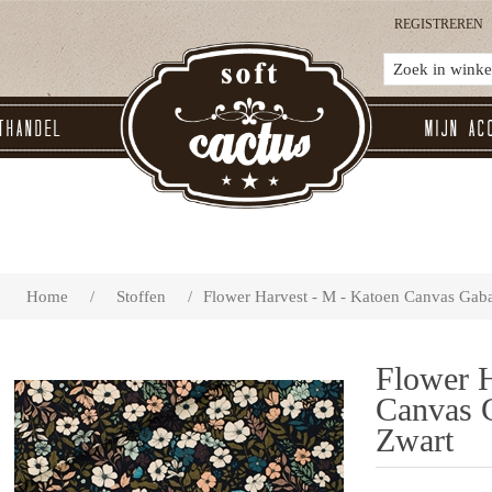
REGISTREREN
thandel
Mijn ac
Home
/
Stoffen
/
Flower Harvest - M - Katoen Canvas Gaba
Flower H
Canvas G
Zwart