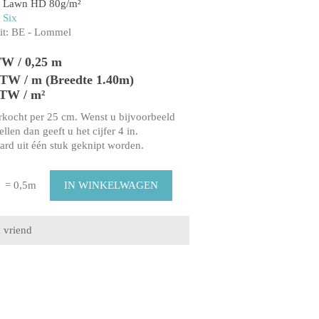
n Lawn HD 80g/m²
 Six
t:
BE - Lommel
TW / 0,25 m
 BTW / m (Breedte 1.40m)
BTW / m²
rkocht per 25 cm. Wenst u bijvoorbeeld
llen dan geeft u het cijfer 4 in.
aard uit één stuk geknipt worden.
= 0,5m