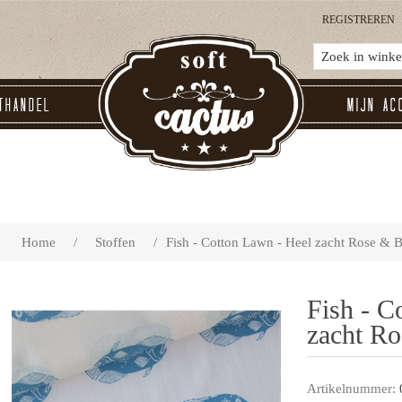
REGISTREREN
thandel
Mijn ac
Home
/
Stoffen
/
Fish - Cotton Lawn - Heel zacht Rose & 
Fish - C
zacht R
Artikelnummer: