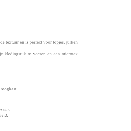
e textuur en is perfect voor topjes, jurken
je kledingstuk te voeren en een microtex
droogkast
assen.
heid.