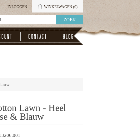
INLOGGEN
WINKELWAGEN
(0)
count
Contact
Blog
Blauw
otton Lawn - Heel
ose & Blauw
03206.001