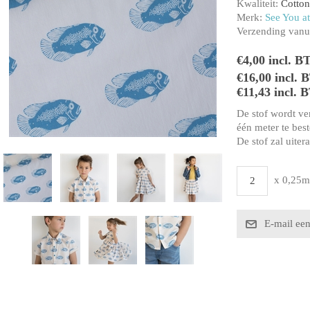
Kwaliteit:
Cotto
Merk:
See You at
Verzending vanui
€4,00 incl. B
€16,00 incl.
€11,43 incl. 
De stof wordt ve
één meter te beste
De stof zal uiter
x 0,25m