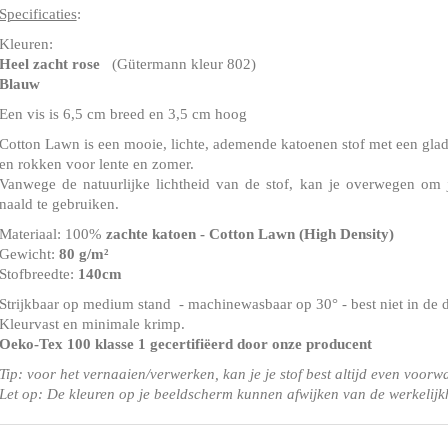
Specificaties
:
Kleuren:
Heel zacht rose
(Gütermann kleur 802)
Blauw
Een vis is 6,5 cm breed en 3,5 cm hoog
Cotton Lawn is een mooie, lichte, ademende katoenen stof met een gladd
en rokken voor lente en zomer.
Vanwege de natuurlijke lichtheid van de stof, kan je overwegen om 
naald te gebruiken.
Materiaal: 100%
zachte katoen - Cotton Lawn (High Density)
Gewicht:
80 g/m²
Stofbreedte:
140cm
Strijkbaar op medium stand - machinewasbaar op 30° - best niet in de 
Kleurvast en minimale krimp.
Oeko-Tex 100 klasse 1
gecertifiëerd door onze producent
Tip: voor het vernaaien/verwerken, kan je je stof best altijd even voorw
Let op: De kleuren op je beeldscherm kunnen afwijken van de werkelijk